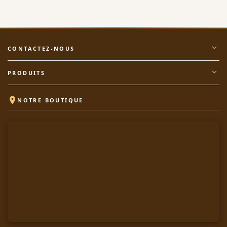
expand_more
CONTACTEZ-NOUS
expand_more
PRODUITS

NOTRE BOUTIQUE