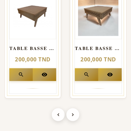
TABLE BASSE CARRE Model pencher
TABLE BASSE CARRE Model Droite
200,000 TND
200,000 TND
search
visibility
search
visibility