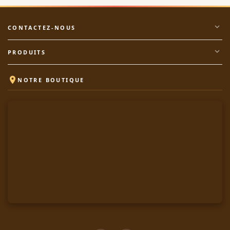
expand_more
CONTACTEZ-NOUS
expand_more
PRODUITS

NOTRE BOUTIQUE