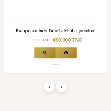
Banquette bois Foncée Model pencher
450,000 TND
550,000 TND
search
visibility